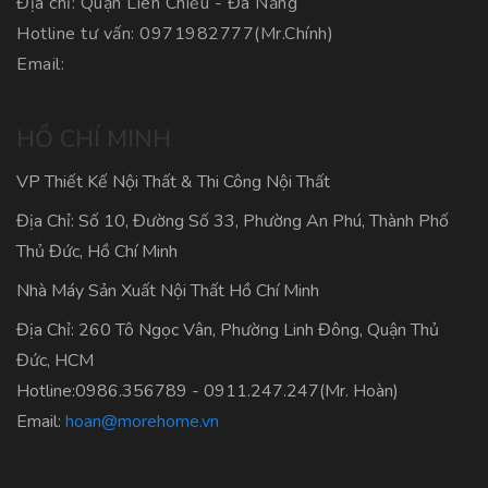
Địa chỉ: Quận Liên Chiểu - Đà Nẵng
Hotline tư vấn:
0971982777
(Mr.Chính)
Email:
HỒ CHÍ MINH
VP Thiết Kế Nội Thất & Thi Công Nội Thất
Địa Chỉ: Số 10, Đường Số 33, Phường An Phú, Thành Phố
Thủ Đức, Hồ Chí Minh
Nhà Máy Sản Xuất Nội Thất Hồ Chí Minh
Địa Chỉ: 260 Tô Ngọc Vân, Phường Linh Đông, Quận Thủ
Đức, HCM
Hotline:
0986.356789
-
0911.247.247
(Mr. Hoàn)
Email:
hoan@morehome.vn