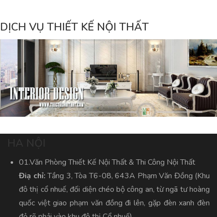
DỊCH VỤ THIẾT KẾ NỘI THẤT
HA NỘI
01.Văn Phòng Thiết Kế Nội Thất & Thi Công Nội Thất
Điạ chỉ:
Tầng 3, Tòa T6-08, 643A Phạm Văn Đồng (Khu
đô thị cổ nhuế, đối diện chéo bộ công an, từ ngã tư hoàng
quốc việt giao phạm văn đồng đi lên, gặp đèn xanh đèn
đỏ rẽ phải vào khu đô thị Cổ nhuế)