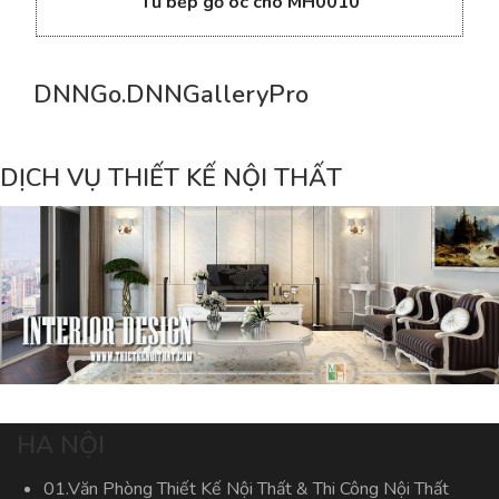
Tủ bếp gỗ óc chó MH0010
DNNGo.DNNGalleryPro
DỊCH VỤ THIẾT KẾ NỘI THẤT
HA NỘI
01.Văn Phòng Thiết Kế Nội Thất & Thi Công Nội Thất