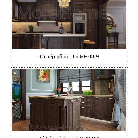
Tủ bếp gỗ óc chó MH-009