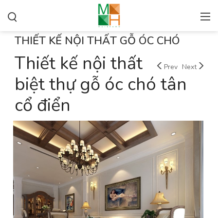
THIẾT KẾ NỘI THẤT GỖ ÓC CHÓ
Thiết kế nội thất
Prev
Next
biệt thự gỗ óc chó tân
cổ điển