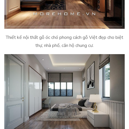
Thiết kế nội thất gỗ óc chó phong cách gỗ Việt đẹp cho biệt
thự, nhà phố, căn hộ chung cư.