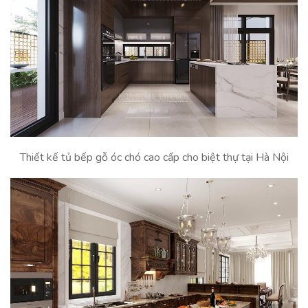
Thiết kế tủ bếp gỗ óc chó cao cấp cho biệt thự tại Hà Nội