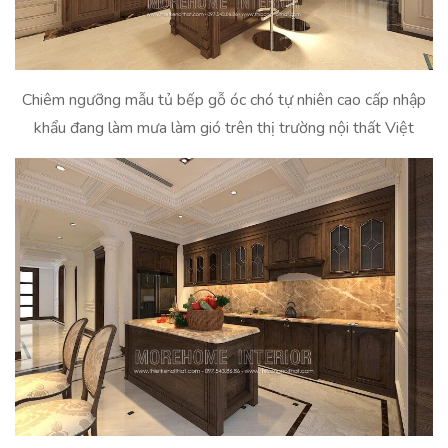
Chiêm ngưỡng mẫu tủ bếp gỗ óc chó tự nhiên cao cấp nhập
khẩu đang làm mưa làm gió trên thị trường nội thất Việt