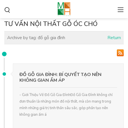
TƯ VẤN NỘI THẤT GỖ ÓC CHÓ
Archive by tag:
đồ gỗ gia đình
Return
ĐỒ GỖ GIA ĐÌNH: BÍ QUYẾT TẠO NÊN
KHÔNG GIAN ẤM ÁP
- Giới Thiệu Về Đồ Gỗ Gia ĐìnhĐồ Gỗ Gia Đình không chỉ
đơn thuần là những món đồ nội thất, mà còn mang trong
mình những giá trị tinh thần sâu sắc, góp phần tạo nên
không gian ấm á