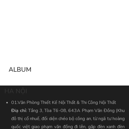
ALBUM
HA NỘI
01.Văn Phòng Thiết Kế Nội Thất & Thi Công Nội Thất
Điạ chỉ:
Tầng 3, Tòa T6-08, 643A Phạm Văn Đồng (Khu
đô thị cổ nhuế, đối diện chéo bộ công an, từ ngã tư hoàng
quốc việt giao phạm văn đồng đi lên, gặp đèn xanh đèn