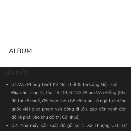
ALBUM
HA NỘI
01.Văn Phòng Thiết Kế Nội Thất & Thi Công Nội Thất
Điạ chỉ:
Tầng 3, Tòa T6-08, 643A Phạm Văn Đồng (Khu
đô thị cổ nhuế, đối diện chéo bộ công an, từ ngã tư hoàng
quốc việt giao phạm văn đồng đi lên, gặp đèn xanh đèn
đỏ rẽ phải vào khu đô thị Cổ nhuế)
02: Nhà máy sản xuất đồ gỗ số 1: Xã Thượng Cát, Từ