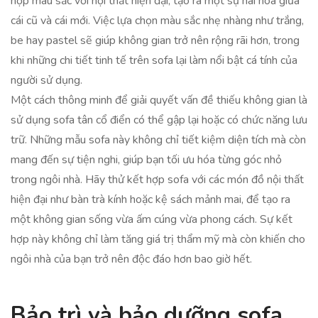
hợp màu sắc với nội thất hiện đại, tạo ra một sự hài hòa giữa
cái cũ và cái mới. Việc lựa chọn màu sắc nhẹ nhàng như trắng,
be hay pastel sẽ giúp không gian trở nên rộng rãi hơn, trong
khi những chi tiết tinh tế trên sofa lại làm nổi bật cá tính của
người sử dụng.
Một cách thông minh để giải quyết vấn đề thiếu không gian là
sử dụng sofa tân cổ điển có thể gập lại hoặc có chức năng lưu
trữ. Những mẫu sofa này không chỉ tiết kiệm diện tích mà còn
mang đến sự tiện nghi, giúp bạn tối ưu hóa từng góc nhỏ
trong ngôi nhà. Hãy thử kết hợp sofa với các món đồ nội thất
hiện đại như bàn trà kính hoặc kệ sách mảnh mai, để tạo ra
một không gian sống vừa ấm cúng vừa phong cách. Sự kết
hợp này không chỉ làm tăng giá trị thẩm mỹ mà còn khiến cho
ngôi nhà của bạn trở nên độc đáo hơn bao giờ hết.
Bảo trì và bảo dưỡng sofa