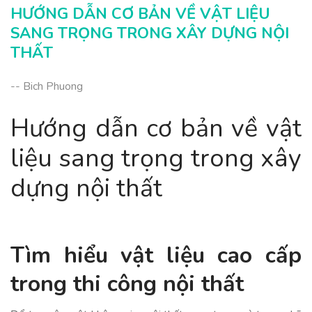
HƯỚNG DẪN CƠ BẢN VỀ VẬT LIỆU
Kết luận: Nâng tầm không gian của bạn bằng
SANG TRỌNG TRONG XÂY DỰNG NỘI
những vật liệu sang trọng
THẤT
-- Bich Phuong
Hướng dẫn cơ bản về vật
liệu sang trọng trong xây
dựng nội thất
Tìm hiểu vật liệu cao cấp
trong thi công nội thất