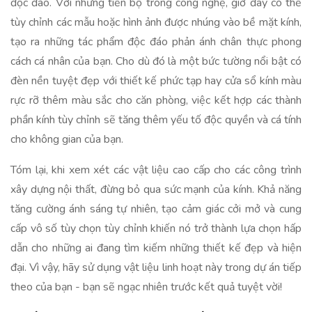
độc đáo. Với những tiến bộ trong công nghệ, giờ đây có thể
tùy chỉnh các mẫu hoặc hình ảnh được nhúng vào bề mặt kính,
tạo ra những tác phẩm độc đáo phản ánh chân thực phong
cách cá nhân của bạn. Cho dù đó là một bức tường nổi bật có
đèn nền tuyệt đẹp với thiết kế phức tạp hay cửa sổ kính màu
rực rỡ thêm màu sắc cho căn phòng, việc kết hợp các thành
phần kính tùy chỉnh sẽ tăng thêm yếu tố độc quyền và cá tính
cho không gian của bạn.
Tóm lại, khi xem xét các vật liệu cao cấp cho các công trình
xây dựng nội thất, đừng bỏ qua sức mạnh của kính. Khả năng
tăng cường ánh sáng tự nhiên, tạo cảm giác cởi mở và cung
cấp vô số tùy chọn tùy chỉnh khiến nó trở thành lựa chọn hấp
dẫn cho những ai đang tìm kiếm những thiết kế đẹp và hiện
đại. Vì vậy, hãy sử dụng vật liệu linh hoạt này trong dự án tiếp
theo của bạn - bạn sẽ ngạc nhiên trước kết quả tuyệt vời!