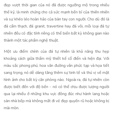
đẹp vượt thời gian của nó đã được ngưỡng mộ trong nhiều
thế kỷ, là minh chứng cho cả sức mạnh bền bỉ của thiên nhiên
và sự khéo léo hoàn hảo của bàn tay con người. Cho dù đó là
đá cẩm thạch, đá granit, travertine hay đá vôi, mỗi loại đá tự
nhiên đều có đặc tính riêng có thể biến bất kỳ không gian nào
thành một tác phẩm nghệ thuật.
Một ưu điểm chính của đá tự nhiên là khả năng thu hẹp
khoảng cách giữa thẩm mỹ thiết kế cổ điển và hiện đại. Với
màu sắc phong phú, hoa văn đường vân phức tạp và họa tiết
sang trọng, nó dễ dàng tăng thêm sự tinh tế và thú vị về mặt
hình ảnh cho bất kỳ căn phòng nào. Ngoài ra, đá tự nhiên còn
được biết đến với độ bền - nó có thể chịu được lượng người
qua lại nhiều ở những khu vực đông đúc như hành lang hoặc
sàn nhà bếp mà không mất đi vẻ đẹp quyến rũ hoặc không bị
mài mòn.